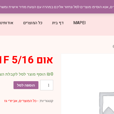
חומרי בניין בבאר שבע והדרום – טלפון :
08-6270382
,
דוא"ל:
m
ים, אנא הוסיפו מוצרים לסל ונחזור אליכם במהרה עם הצעת מחיר אישית ומש
MAPEI
דף בית
כל המוצרים
אודותינו
אום 5/16 61F
₪
0
הוסף מוצר לסל לקבלת הצ
כמות
הוספה לסל
של
אום
קטגוריות:
- כל המוצרים
,
אביזרי גז
5/16
61F