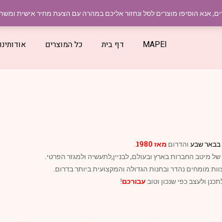
חומרי בניין בבאר שבע והדרום – טלפון :
08-6270382
,
דוא"ל:
m
ים, אנא הוסיפו מוצרים לסל ונחזור אליכם במהרה עם הצעת מחיר אישית ומש
MAPEI
דף בית
כל המוצרים
אודותינו
בבאר שבע
והדרום
מאז
1980
.
של מיטב החברות בארץ ובעולם, לבניין,לתעשיה ולמגזר הפרטי.
ות מומחים נהדר ובחנות הגדולה והמקצועית ביותר בדרום.
תכנן ולעצב כפי שנכון וטוב
עבורכם
!