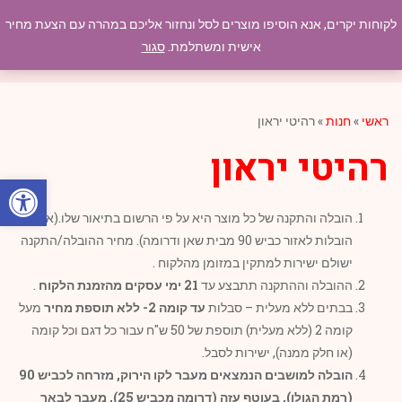
לקוחות יקרים, אנא הוסיפו מוצרים לסל ונחזור אליכם במהרה עם הצעת מחיר
תפריט
אישית ומשתלמת.
סגור
ראשי
»
חנות
»
רהיטי יראון
רהיטי יראון
פתח סרגל
הובלה והתקנה של כל מוצר היא על פי הרשום בתיאור שלו.(אין
הובלות לאזור כביש 90 מבית שאן ודרומה). מחיר ההובלה/התקנה
ישולם ישירות למתקין במזומן מהלקוח .
ההובלה וההתקנה תתבצע עד
21 ימי עסקים מהזמנת הלקוח
.
בבתים ללא מעלית – סבלות
עד קומה 2- ללא תוספת מחיר
מעל
קומה 2 (ללא מעלית) תוספת של 50 ש"ח עבור כל דגם וכל קומה
(או חלק ממנה), ישירות לסבל.
הובלה למושבים הנמצאים מעבר לקו הירוק, מזרחה לכביש 90
(רמת הגולן), בעוטף עזה (דרומה מכביש 25), מעבר לבאר